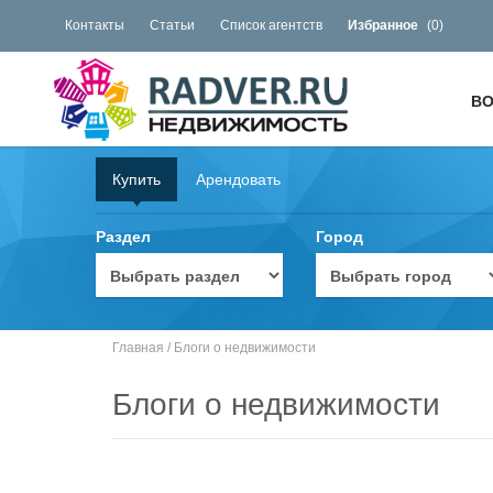
Контакты
Статьи
Список агентств
Избранное
(
0
)
ВО
Купить
Арендовать
Раздел
Город
Главная
/
Блоги о недвижимости
Блоги о недвижимости