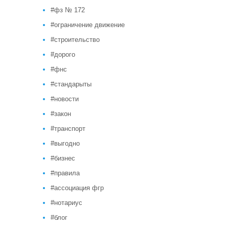
#фз № 172
#ограничение движение
#строительство
#дорого
#фнс
#стандарыты
#новости
#закон
#транспорт
#выгодно
#бизнес
#правила
#ассоциация фгр
#нотариус
#блог