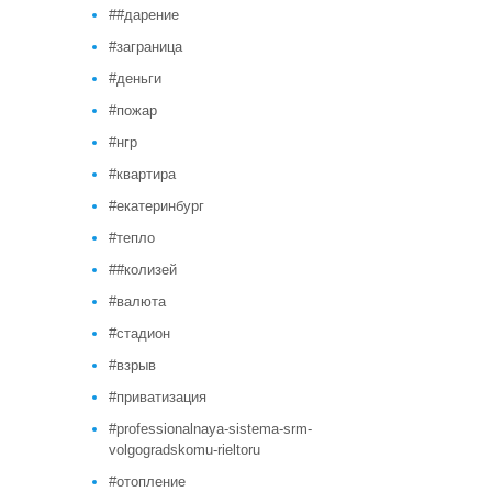
##дарение
#заграница
#деньги
#пожар
#нгр
#квартира
#екатеринбург
#тепло
##колизей
#валюта
#стадион
#взрыв
#приватизация
#professionalnaya-sistema-srm-
volgogradskomu-rieltoru
#отопление