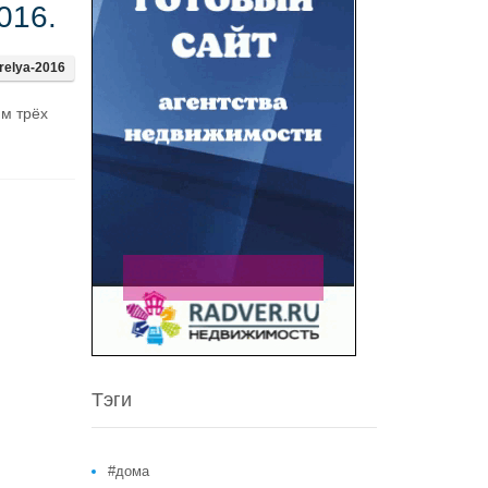
016.
relya-2016
ям трёх
Тэги
#дома