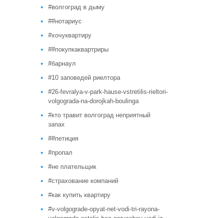
#волгоград в дыму
##нотариус
#хочуквартиру
##покупкаквартриры
#барнаул
#10 заповедей риелтора
#26-fevralya-v-park-hause-vstretilis-rieltori-
volgograda-na-dorojkah-boulinga
#кто травит волгоград неприятный
запах
##петиция
#пропал
#не плательщик
#страхование компаний
#как купить квартиру
#v-volgograde-opyat-net-vodi-tri-rayona-