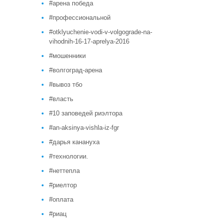
#арена победа
#профессиональной
#otklyuchenie-vodi-v-volgograde-na-
vihodnih-16-17-aprelya-2016
#мошенники
#волгоград-арена
#вывоз тбо
#власть
#10 заповедей риэлтора
#an-aksinya-vishla-iz-fgr
#дарья канануха
#технологии.
#неттепла
#риелтор
#оплата
#риац