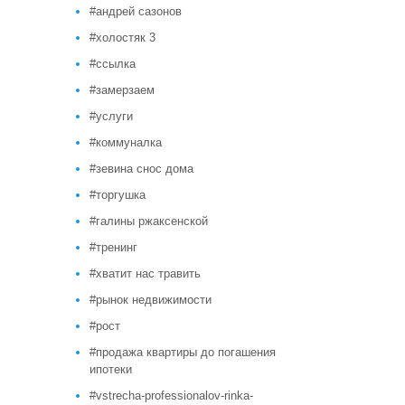
#андрей сазонов
#холостяк 3
#ссылка
#замерзаем
#услуги
#коммуналка
#зевина снос дома
#торгушка
#галины ржаксенской
#тренинг
#хватит нас травить
#рынок недвижимости
#рост
#продажа квартиры до погашения
ипотеки
#vstrecha-professionalov-rinka-