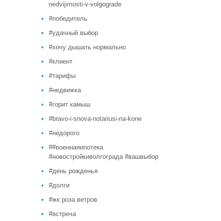
nedvijimosti-v-volgograde
#победитель
#удачный выбор
#хочу дышать нормально
#клиент
#тарифы
#недвижка
#горит камыш
#bravo-i-snova-notariusi-na-kone
#недорого
##военнаяипотека
#новостройкиволгограда #вашвыбор
#день рожденья
#долги
#жк роза ветров
#встреча