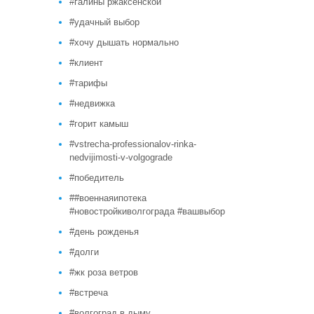
#галины ржаксенской
#удачный выбор
#хочу дышать нормально
#клиент
#тарифы
#недвижка
#горит камыш
#vstrecha-professionalov-rinka-
nedvijimosti-v-volgograde
#победитель
##военнаяипотека
#новостройкиволгограда #вашвыбор
#день рожденья
#долги
#жк роза ветров
#встреча
#волгоград в дыму