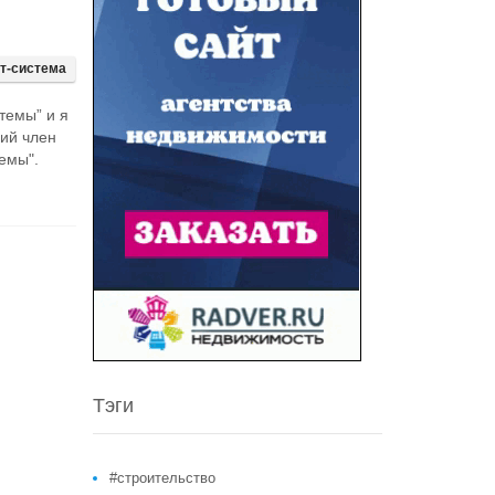
т-система
темы” и я
ий член
емы".
Тэги
#строительство