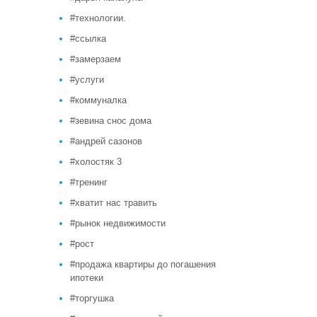
#технологии.
#ссылка
#замерзаем
#услуги
#коммуналка
#зевина снос дома
#андрей сазонов
#холостяк 3
#тренинг
#хватит нас травить
#рынок недвижимости
#рост
#продажа квартиры до погашения
ипотеки
#торгушка