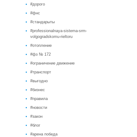
#дорого
#фнс
#стандарыты
#professionalnaya-sistema-srm-
volgogradskomu-rieltoru
#отопление
#фз № 172
#ограничение движение
#транспорт
#выгодно
#бизнес
#правила
#новости
#закон
#блог
#арена победа