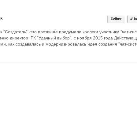
75
#viber
#Ча
к “Создатель” -это прозвище придумали коллеги участники “чат-сис
енко директор РК ”Удачный выбор”, с ноября 2015 года Действующ
ами, как создавалась и модернизировалась идея создания "чат-сист