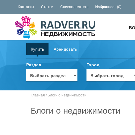
Контакты
Статьи
Список агентств
Избранное
(
0
)
ВО
Купить
Арендовать
Раздел
Город
Главная
/
Блоги о недвижимости
Блоги о недвижимости