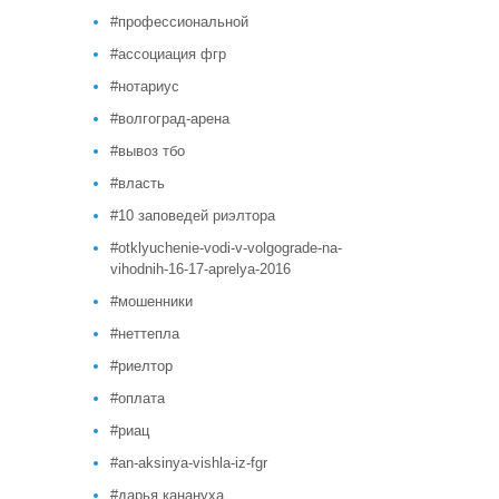
#профессиональной
#ассоциация фгр
#нотариус
#волгоград-арена
#вывоз тбо
#власть
#10 заповедей риэлтора
#otklyuchenie-vodi-v-volgograde-na-
vihodnih-16-17-aprelya-2016
#мошенники
#неттепла
#риелтор
#оплата
#риац
#an-aksinya-vishla-iz-fgr
#дарья канануха