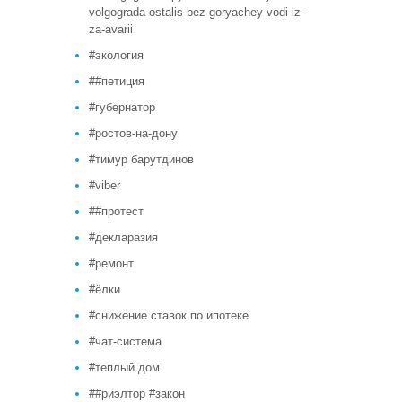
volgograda-ostalis-bez-goryachey-vodi-iz-
za-avarii
#экология
##петиция
#губернатор
#ростов-на-дону
#тимур барутдинов
#viber
##протест
#декларазия
#ремонт
#ёлки
#снижение ставок по ипотеке
#чат-система
#теплый дом
##риэлтор #закон