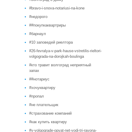
#bravo-i-snova-notariusi-na-kone
#недорого
##покупкаквартриры
#барнаул
#10 заповедей риелтора
#26-fevralya-v-park-hause-vstretilis-rieltori-
volgograda-na-dorojkah-boulinga
#кто травит волгоград неприятный
запах
##нотариус
#хочуквартиру
#пропал
#не плательщик
#страхование компаний
#как купить квартиру
#v-volgograde-opyat-net-vodi-tri-rayona-