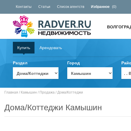
Контакты
Статьи
Список агентств
Избранное
(
0
)
ВОЛГОГРА
Купить
Арендовать
Раздел
Город
Рай
. 
Главная
/
Камышин
/
Продажа
/
Дома/Коттеджи
Дома/Коттеджи Камышин