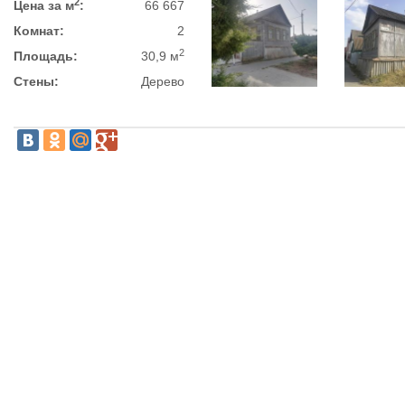
2
Цена за м
:
66 667
Комнат:
2
2
Площадь:
30,9 м
Стены:
Дерево