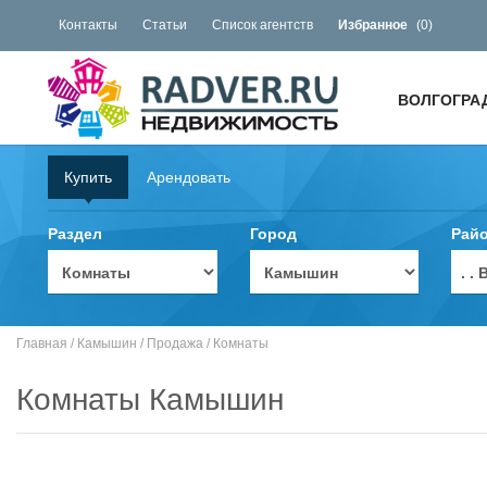
Контакты
Статьи
Список агентств
Избранное
(
0
)
ВОЛГОГРА
Купить
Арендовать
Раздел
Город
Рай
. 
Главная
/
Камышин
/
Продажа
/
Комнаты
Комнаты Камышин