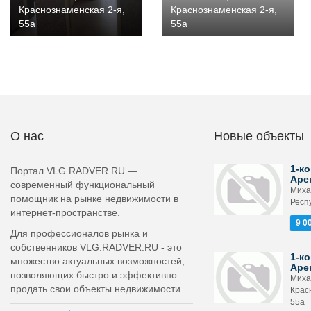
Краснознаменская 2-я,
Краснознаменская 2-я,
55а
55а
О нас
Новые объекты
1-ко
Портал VLG.RADVER.RU —
Аре
современный функциональный
Миха
помощник на рынке недвижимости в
Респ
интернет-пространстве.
9 0
Для профессионалов рынка и
собственников VLG.RADVER.RU - это
1-ко
множество актуальных возможностей,
Аре
позволяющих быстро и эффективно
Миха
продать свои объекты недвижимости.
Крас
55а