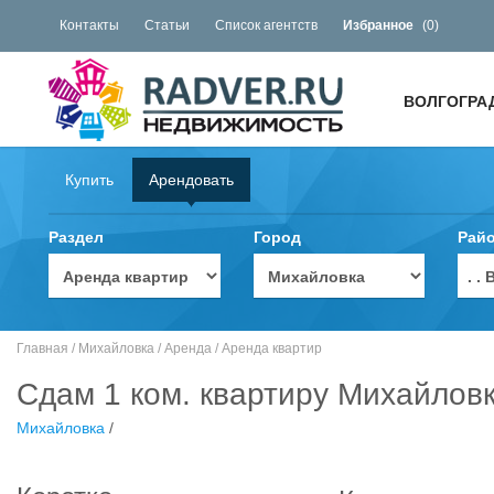
Контакты
Статьи
Список агентств
Избранное
(
0
)
ВОЛГОГРА
Купить
Арендовать
Раздел
Город
Рай
. 
Главная
/
Михайловка
/
Аренда
/
Аренда квартир
Сдам 1 ком. квартиру Михайловк
Михайловка
/