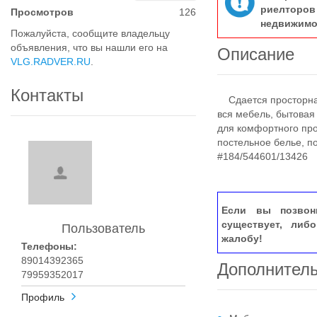
риелтор
Просмотров
126
недвижимо
Пожалуйста, сообщите владельцу
объявления, что вы нашли его на
Описание
VLG.RADVER.RU
.
Контакты
Сдается просторная
вся мебель, бытовая
для комфортного про
постельное белье, п
#184/544601/13426
Если вы позвон
существует, либ
Пользователь
жалобу!
Телефоны:
89014392365
Дополнител
79959352017
Профиль