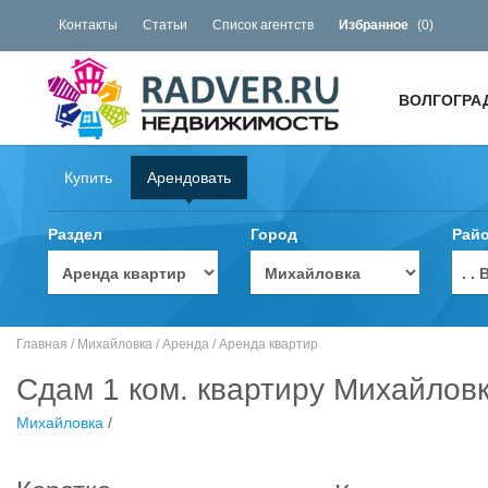
Контакты
Статьи
Список агентств
Избранное
(
0
)
ВОЛГОГРА
Купить
Арендовать
Раздел
Город
Рай
. 
Главная
/
Михайловка
/
Аренда
/
Аренда квартир
Сдам 1 ком. квартиру Михайлов
Михайловка
/