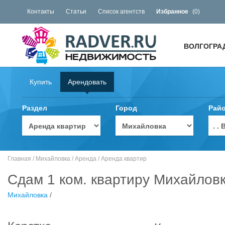
Контакты
Статьи
Список агентств
Избранное
(
0
)
ВОЛГОГРА
Купить
Арендовать
Раздел
Город
Рай
. 
Главная
/
Михайловка
/
Аренда
/
Аренда квартир
Сдам 1 ком. квартиру Михайловк
Михайловка
/