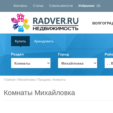
Контакты
Статьи
Список агентств
Избранное
(
0
)
ВОЛГОГРА
Купить
Арендовать
Раздел
Город
Рай
. 
Главная
/
Михайловка
/
Продажа
/
Комнаты
Комнаты Михайловка