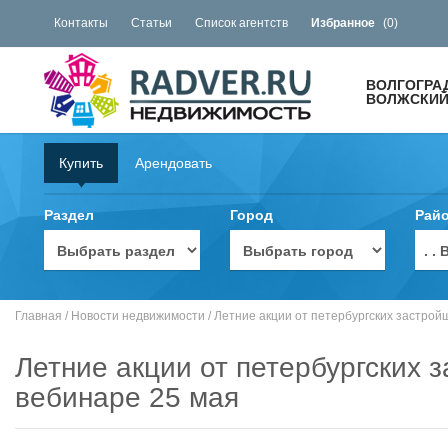
Контакты
Статьи
Список агентств
Избранное
(
0
)
ВОЛГОГРА
ВОЛЖСКИЙ 
Купить
Арендовать
Раздел
Город
Рай
. 
Главная
/
Новости недвижимости
/
Летние акции от петербургских застрой
Летние акции от петербургских 
вебинаре 25 мая