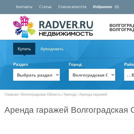
Контакты
Статьи
Список агентств
Избранное
(
0
)
ВОЛГОГРА
ВОЛГОГРА
Купить
Арендовать
Раздел
Город
Рай
. 
Главная
/
Волгоградская Область
/
Аренда
/
Аренда гаражей
Аренда гаражей Волгоградская 