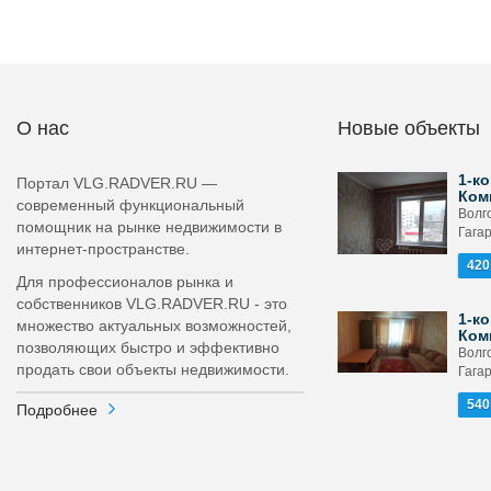
О нас
Новые объекты
1-ко
Портал VLG.RADVER.RU —
Ком
современный функциональный
Волго
помощник на рынке недвижимости в
Гагар
интернет-пространстве.
420
Для профессионалов рынка и
собственников VLG.RADVER.RU - это
1-ко
множество актуальных возможностей,
Ком
позволяющих быстро и эффективно
Волг
продать свои объекты недвижимости.
Гагар
540
Подробнее