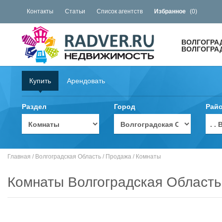
Контакты
Статьи
Список агентств
Избранное
(
0
)
ВОЛГОГРА
ВОЛГОГРА
Купить
Арендовать
Раздел
Город
Рай
. 
Главная
/
Волгоградская Область
/
Продажа
/
Комнаты
Комнаты Волгоградская Область