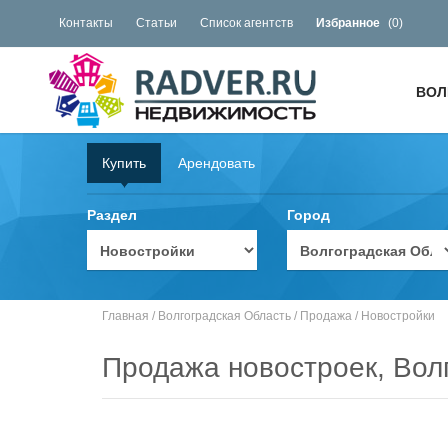
Контакты
Статьи
Список агентств
Избранное
(
0
)
ВОЛ
Купить
Арендовать
Раздел
Город
Главная
/
Волгоградская Область
/
Продажа
/
Новостройки
Продажа новостроек, Вол