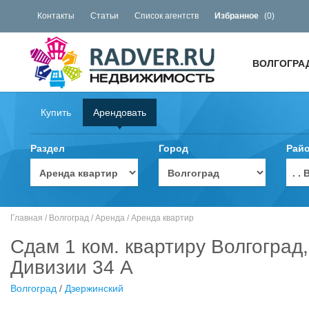
Контакты
Статьи
Список агентств
Избранное
(
0
)
ВОЛГОГРА
Купить
Арендовать
Раздел
Город
Рай
. 
Главная
/
Волгоград
/
Аренда
/
Аренда квартир
Сдам 1 ком. квартиру Волгоград
Дивизии 34 А
Волгоград
/
Дзержинский