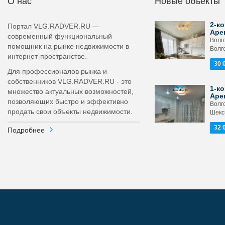
О нас
Новые объекты
2-ко
Портал VLG.RADVER.RU —
Аре
современный функциональный
Волго
помощник на рынке недвижимости в
Волг
интернет-пространстве.
30 
Для профессионалов рынка и
собственников VLG.RADVER.RU - это
1-ко
множество актуальных возможностей,
Аре
позволяющих быстро и эффективно
Волг
продать свои объекты недвижимости.
Шекс
32 
Подробнее