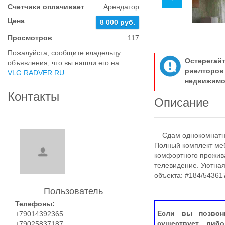
Счетчики оплачивает
Арендатор
Цена
8 000 руб.
Просмотров
117
Пожалуйста, сообщите владельцу
Остерегай
объявления, что вы нашли его на
риелтор
VLG.RADVER.RU
.
недвижимо
Контакты
Описание
Сдам однокомнатную
Полный комплект меб
комфортного прожива
телевидение. Уютная
объекта: #184/54361
Пользователь
Телефоны:
Если вы позвон
+79014392365
существует, либ
+79025837187