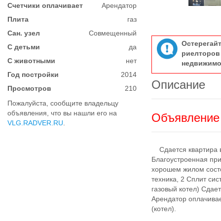
Счетчики оплачивает
Арендатор
Плита
газ
Сан. узел
Совмещенный
Остерегай
С детьми
да
риелтор
С животными
нет
недвижимо
Год постройки
2014
Описание
Просмотров
210
Пожалуйста, сообщите владельцу
объявления, что вы нашли его на
Объявление 
VLG.RADVER.RU
.
Сдается квартира в 
Благоустроенная при
хорошем жилом состо
техника, 2 Сплит си
газовый котел) Сдае
Арендатор оплачивае
(котел).