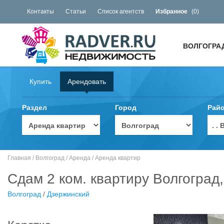
Контакты
Статьи
Список агентств
Избранное
(
0
)
ВОЛГОГРА
Купить
Арендовать
Раздел
Город
Рай
. 
Главная
/
Волгоград
/
Аренда
/
Аренда квартир
Сдам 2 ком. квартиру Волгоград
Волгоград
/
Дзержинский