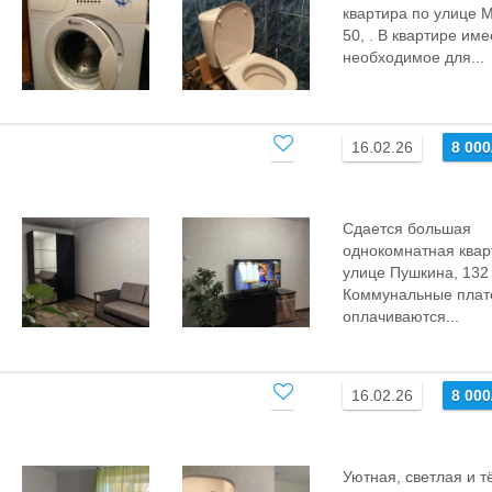
квартира по улице 
50, . B квaртире имe
необходимоe для...
16.02.26
8 00
Cдаетcя большaя
однoкомнатная кваp
улице Пушкина, 132
Коммунальные плат
оплачиваются...
16.02.26
8 00
Уютная, светлая и т