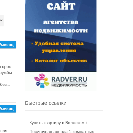
0/месяц
 срок
Дружбы
м
ез...
Быстрые ссылки
0/месяц
Купить квартиру в Волжском
тная
Посуточная аренда 1-комнатных