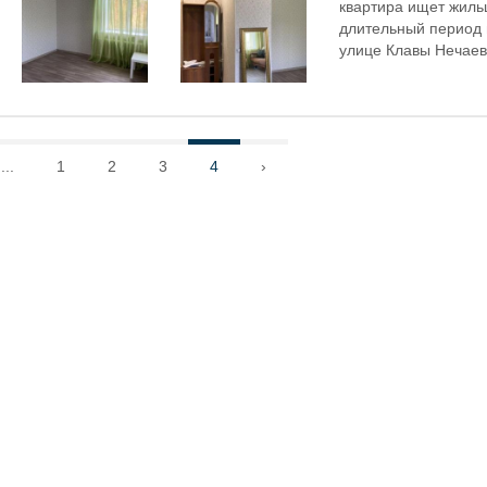
квартира ищет жиль
длительный период 
улице Клавы Нечаево
...
1
2
3
4
›