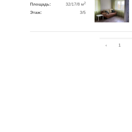
2
Площадь:
32/17/8 м
Этаж:
3/5
‹
1