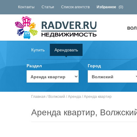
Контакты
Статьи
Список агентств
Избранное
(
0
)
ВОЛ
Купить
Арендовать
Раздел
Город
Главная
/
Волжский
/
Аренда
/
Аренда квартир
Аренда квартир, Волжски