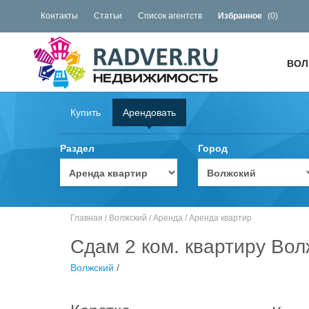
Контакты
Статьи
Список агентств
Избранное
(
0
)
ВОЛ
Купить
Арендовать
Раздел
Город
Главная
/
Волжский
/
Аренда
/
Аренда квартир
Сдам 2 ком. квартиру Вол
Волжский
/