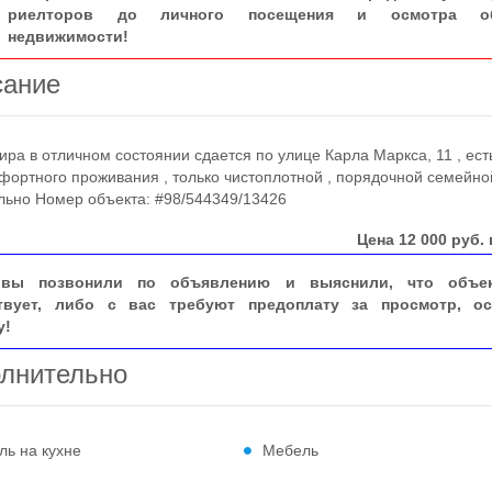
риелторов до личного посещения и осмотра об
недвижимости!
сание
а в отличном состоянии сдается по улице Карла Маркса, 11 , ест
фортного проживания , только чистоплотной , порядочной семейно
льно Номер объекта: #98/544349/13426
Цена
12 000
руб. 
вы позвонили по объявлению и выяснили, что объе
твует, либо с вас требуют предоплату за просмотр, ос
у!
лнительно
ль на кухне
Мебель