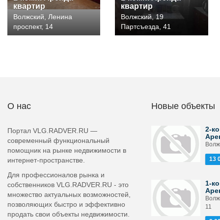
квартир
квартир
Волжский, Ленина
Волжский, 19
проспект, 14
Партсъезда, 41
О нас
Новые объекты
2-ко
Портал VLG.RADVER.RU —
Аре
современный функциональный
Волжс
помощник на рынке недвижимости в
13 
интернет-пространстве.
Для профессионалов рынка и
1-ко
собственников VLG.RADVER.RU - это
Аре
множество актуальных возможностей,
Волж
позволяющих быстро и эффективно
11
продать свои объекты недвижимости.