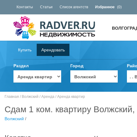
Контакты
Статьи
Список агентств
Избранное
(
0
)
ВОЛГОГРА
Купить
Арендовать
Раздел
Город
Рай
. 
Главная
/
Волжский
/
Аренда
/
Аренда квартир
Сдам 1 ком. квартиру Волжский,
Волжский
/