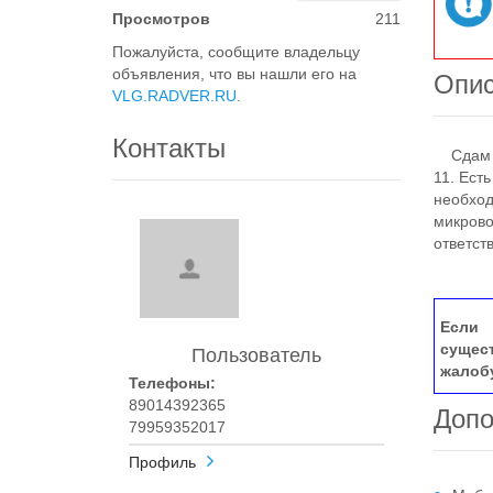
Просмотров
211
Пожалуйста, сообщите владельцу
объявления, что вы нашли его на
Опи
VLG.RADVER.RU
.
Контакты
Сдам од
11. Ест
необход
микрово
ответст
Если 
сущес
Пользователь
жалоб
Телефоны:
89014392365
Допо
79959352017
Профиль