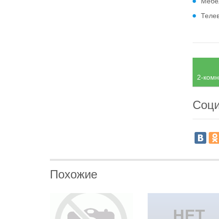
Мебе
Теле
2-комн
Соци
Похожие