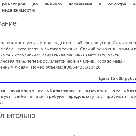
риелторов до личного посещения и осмотра об
недвижимости!
сание
нокомнатную квартиру на длительный срок по улице Сталинград
ь мебель, установлена бытовая техника. Свежий ремонт, в наличии 
имое - холодильник, стиральная машинка (автомат), плита,
лновая печь, телевизор, электрический чайник. Порядочным и
венным людям. Номер объекта: #98/544356/13426
Цена
15 000
руб. 
вы позвонили по объявлению и выяснили, что объе
твует, либо с вас требуют предоплату за просмотр, ос
у!
лнительно