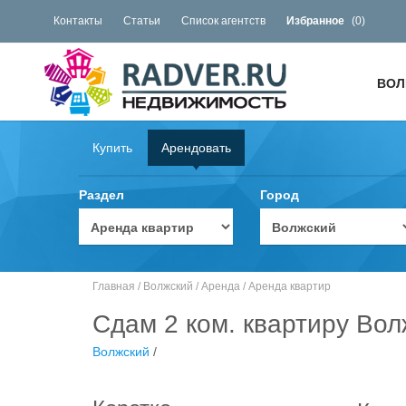
Контакты
Статьи
Список агентств
Избранное
(
0
)
ВОЛ
Купить
Арендовать
Раздел
Город
Главная
/
Волжский
/
Аренда
/
Аренда квартир
Сдам 2 ком. квартиру Вол
Волжский
/