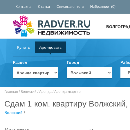
Контакты
Статьи
Список агентств
Избранное
(
0
)
ВОЛГОГРА
Купить
Арендовать
Раздел
Город
Рай
. 
Главная
/
Волжский
/
Аренда
/
Аренда квартир
Сдам 1 ком. квартиру Волжский,
Волжский
/