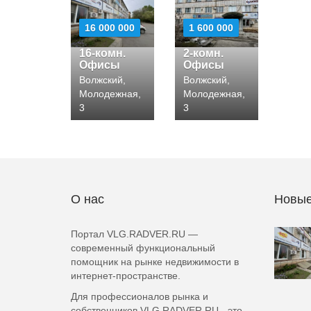
16 000 000
1 600 000
16-комн.
2-комн.
Офисы
Офисы
Волжский,
Волжский,
Молодежная,
Молодежная,
3
3
О нас
Новые
Портал VLG.RADVER.RU —
современный функциональный
помощник на рынке недвижимости в
интернет-пространстве.
Для профессионалов рынка и
собственников VLG.RADVER.RU - это