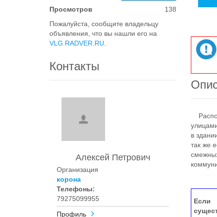
Просмотров
138
Пожалуйста, сообщите владельцу
объявления, что вы нашли его на
VLG.RADVER.RU
.
Контакты
Опи
Распол
улицами
в здани
так же 
смежных
Алексей Петрович
коммуни
Организация
корона
Телефоны:
79275099955
Если 
сущес
Профиль