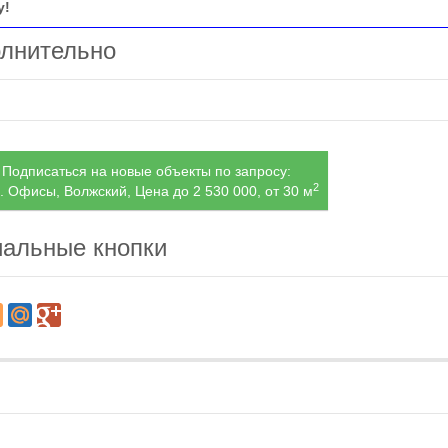
у!
лнительно
Подписаться на новые объекты по запросу:
2
. Офисы, Волжский, Цена до 2 530 000, от 30 м
альные кнопки