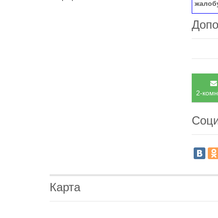
жалоб
Допо
2-комн
Соци
Карта