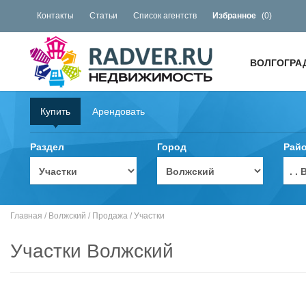
Контакты
Статьи
Список агентств
Избранное
(
0
)
ВОЛГОГРА
Купить
Арендовать
Раздел
Город
Рай
. 
Главная
/
Волжский
/
Продажа
/
Участки
Участки Волжский